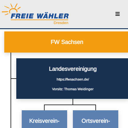
LOGIN
FW Sachsen
Landes­vereinigung
https://fwsachsen.de/
Vorsitz: Thomas Weidinger
Kreis­verein­
Orts­verein­