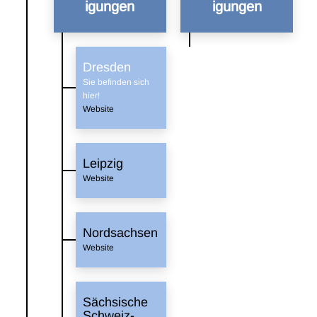
igungen
igungen
Dresden
Sie befinden sich
hier!
Website
Leipzig
Website
Nordsachsen
Website
Sächsische
Schweiz-