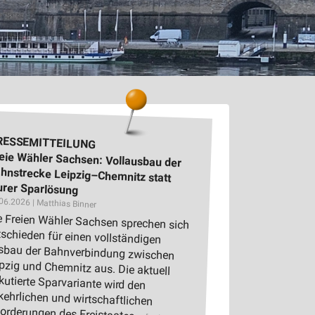
RESSEMITTEILUNG
eie Wähler Sachsen: Vollausbau der
hnstrecke Leipzig–Chemnitz statt
urer Sparlösung
06.2026 | Matthias Binner
e Freien Wähler Sachsen sprechen sich
tschieden für einen vollständigen
sbau der Bahnverbindung zwischen
ipzig und Chemnitz aus. Die aktuell
skutierte Sparvariante wird den
rkehrlichen und wirtschaftlichen
orderungen des Freistaates...