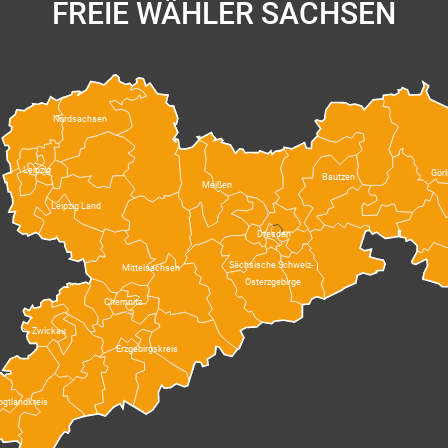
FREIE WÄHLER SACHSEN
Nordsachsen
Leipzig
Görl
Bautzen
Meißen
Leipzig Land
Dresden
Sächsische Schweiz-
Mittelsachsen
Osterzgebirge
Chemnitz
Zwickau
Erzgebirgskreis
ogtlandkreis