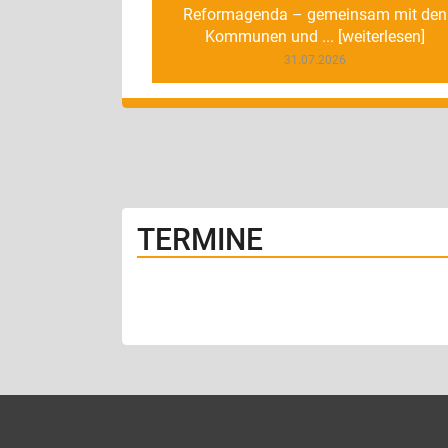
Reformagenda – gemeinsam mit den
Kommunen und ... [weiterlesen]
31.07.2026
TERMINE