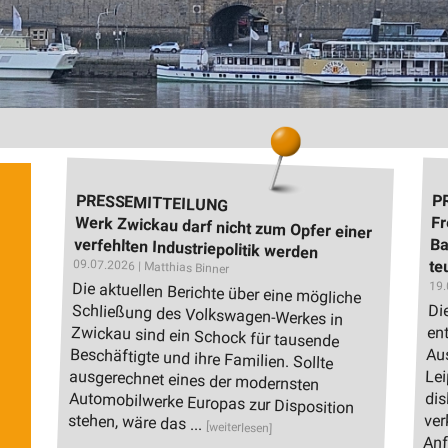
PRESSEMITTEILUNG
P
Werk Zwickau darf nicht zum Opfer einer
Fr
Ba
verfehlten Industriepolitik werden
09.07.2026 | Matthias Binner
te
Die aktuellen Berichte über eine mögliche
Schließung des Volkswagen-Werkes in
Zwickau sind ein Schock für tausende
Beschäftigte und ihre Familien. Sollte
ausgerechnet eines der modernsten
Automobilwerke Europas zur Disposition
19.
Di
en
Au
Le
di
ve
stehen, wäre das ...
[weiterlesen]
Anf